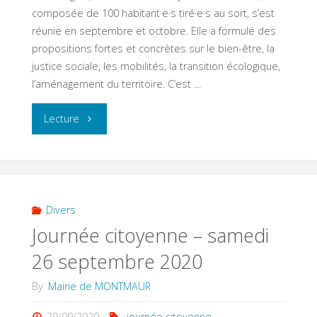
composée de 100 habitant·e·s tiré·e·s au sort, s’est
réunie en septembre et octobre. Elle a formulé des
propositions fortes et concrètes sur le bien-être, la
justice sociale, les mobilités, la transition écologique,
l’aménagement du territoire. C’est …
"Votation
Lecture
pour
l’Occitanie
:
Divers
Journée citoyenne – samedi
Je
26 septembre 2020
vote,
By
Mairie de MONTMAUR
j’agis
29/09/2020
journée citoyenne