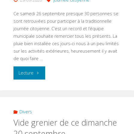
pour
Ce samedi 26 septembre presque 30 personnes se
ma
sont retrouvées pour participer à la traditionnelle
journée citoyenne. C’est un record et l’équipe
Région"
municipale souhaite remercier tous les présents. La
pluie bien installée ces jours-ci nous à un peu limités
sur les activités extérieures, heureusement il y avait
de quoi faire …
"Journée
Lecture
citoyenne
–
samedi
Divers
Vide grenier de ce dimanche
26
20 septembre