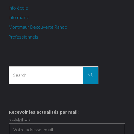
Info école
Info mairie
Montmaur Découverte Rando
Professionnels
Search
Search
for:
Recevoir les actualités par mail:
<!--
Mail
--!>