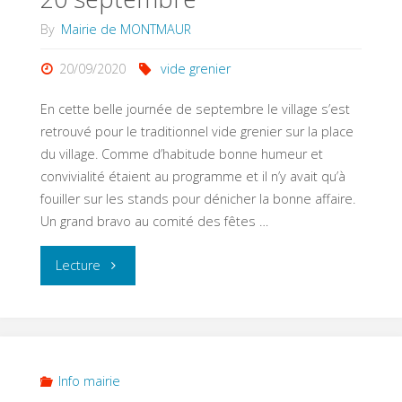
septembre
By
Mairie de MONTMAUR
2020"
20/09/2020
vide grenier
En cette belle journée de septembre le village s’est
retrouvé pour le traditionnel vide grenier sur la place
du village. Comme d’habitude bonne humeur et
convivialité étaient au programme et il n’y avait qu’à
fouiller sur les stands pour dénicher la bonne affaire.
Un grand bravo au comité des fêtes …
"Vide
Lecture
grenier
de
ce
Info mairie