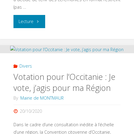
(pas …
"Cérémonies
Lecture
du
11
novembre"
Divers
Votation pour l’Occitanie : Je
vote, j’agis pour ma Région
By
Mairie de MONTMAUR
20/10/2020
Dans le cadre d’une consultation inédite à l’échelle
d’une région, la Convention citoyenne d’Occitanie,