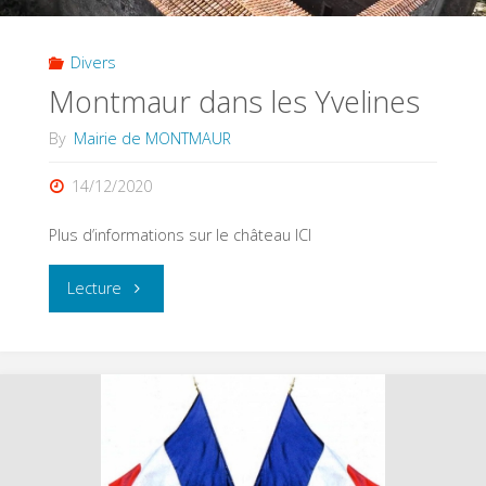
Divers
Montmaur dans les Yvelines
By
Mairie de MONTMAUR
14/12/2020
Plus d’informations sur le château ICI
"Montmaur
Lecture
dans
les
Yvelines"