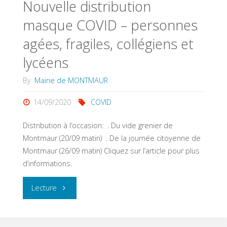
Nouvelle distribution
dimanche
masque COVID – personnes
20
agées, fragiles, collégiens et
septembre"
lycéens
By
Mairie de MONTMAUR
14/09/2020
COVID
Distribution à l’occasion: . Du vide grenier de
Montmaur (20/09 matin) . De la journée citoyenne de
Montmaur (26/09 matin) Cliquez sur l’article pour plus
d’informations.
"Nouvelle
Lecture
distribution