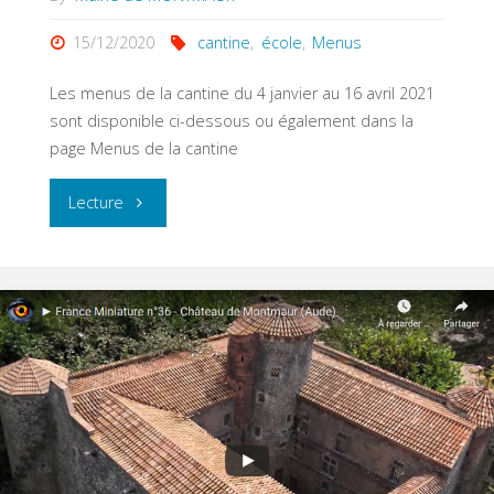
15/12/2020
cantine
,
école
,
Menus
Les menus de la cantine du 4 janvier au 16 avril 2021
sont disponible ci-dessous ou également dans la
page Menus de la cantine
"Menus
Lecture
de
la
cantine
début
2021"