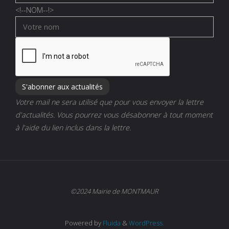
<!--
NOM
--!>
Votre mail ne sera utilisé que pour vous envoyer la lettre
d'actualités. Vous pourrez vous désabonner à tout moment
à l'aide du lien inclus dans la lettre.
©2024 Mairie de MONTMAUR
Powered by
Fluida
&
WordPress.