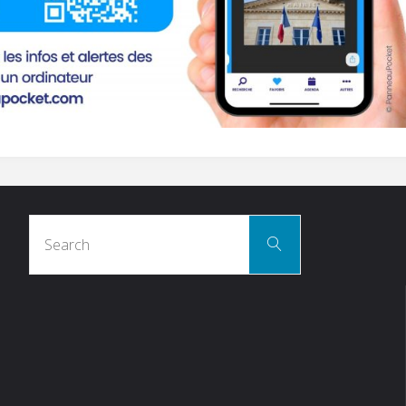
Search
Search
for: