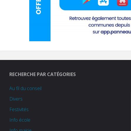
RECHERCHE PAR CATÉGORIES
Au fil du conseil
Divers
Festivités
Info école
Info mairie