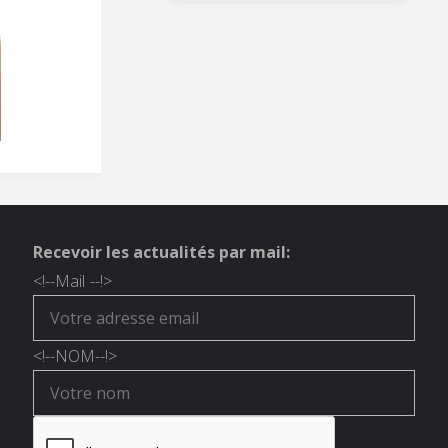
Recevoir les actualités par mail:
<!--
Mail
--!>
<!--
NOM
--!>