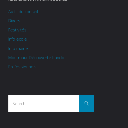
Au fil du conseil
Divers
Festivités
Info école
Info mairie
Montmaur Découverte Rando
Professionnels
Search
Search
for: