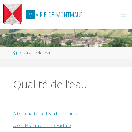
Skip
to
M
A
I
R
I
E
D
E
M
O
N
T
M
A
U
R
content
Home
Qualité de l’eau
Qualité de l’eau
ARS – qualité de l’eau bilan annuel
ARS – Montmaur – InfoFacture