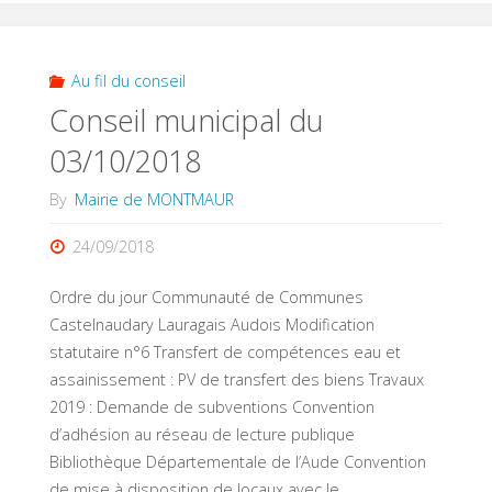
du
11/04/2019"
Au fil du conseil
Conseil municipal du
03/10/2018
By
Mairie de MONTMAUR
24/09/2018
Ordre du jour Communauté de Communes
Castelnaudary Lauragais Audois Modification
statutaire n°6 Transfert de compétences eau et
assainissement : PV de transfert des biens Travaux
2019 : Demande de subventions Convention
d’adhésion au réseau de lecture publique
Bibliothèque Départementale de l’Aude Convention
de mise à disposition de locaux avec le …