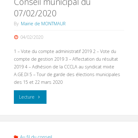
Conseil municipal du
07/02/2020
By
Mairie de MONTMAUR
04/02/2020
1 – Vote du compte administratif 2019 2 – Vote du
compte de gestion 2019 3 – Affectation du résultat
2019 4 – Adhésion de la CCCLA au syndicat mixte
A.GE.DI 5 – Tour de garde des élections municipales
des 15 et 22 mars 2020
"Conseil
Lecture
municipal
du
07/02/2020"
Au fil du conseil