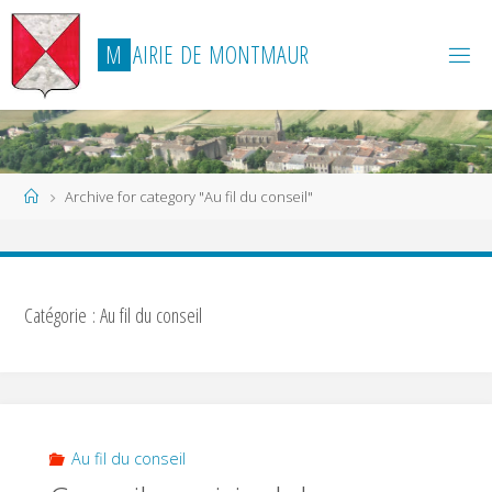
Skip
to
M
A
I
R
I
E
D
E
M
O
N
T
M
A
U
R
content
Home
Archive for category "Au fil du conseil"
Catégorie :
Au fil du conseil
Au fil du conseil