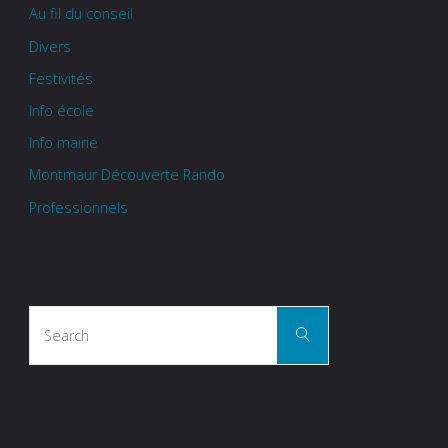
Au fil du conseil
Divers
Festivités
Info école
Info mairie
Montmaur Découverte Rando
Professionnels
Search
Search
for: