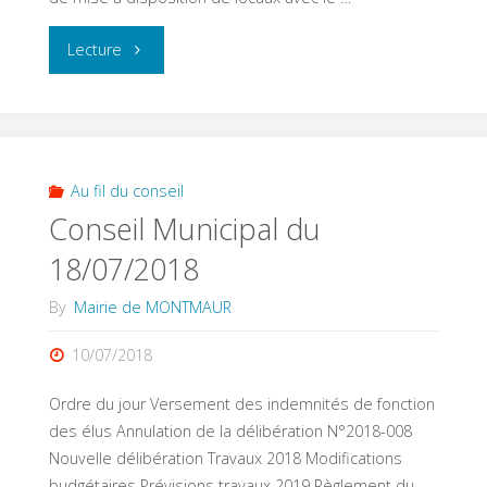
"Conseil
Lecture
municipal
du
03/10/2018"
Au fil du conseil
Conseil Municipal du
18/07/2018
By
Mairie de MONTMAUR
10/07/2018
Ordre du jour Versement des indemnités de fonction
des élus Annulation de la délibération N°2018-008
Nouvelle délibération Travaux 2018 Modifications
budgétaires Prévisions travaux 2019 Règlement du