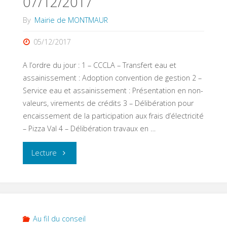
07/12/2017
By
Mairie de MONTMAUR
05/12/2017
A l’ordre du jour : 1 – CCCLA – Transfert eau et
assainissement : Adoption convention de gestion 2 –
Service eau et assainissement : Présentation en non-
valeurs, virements de crédits 3 – Délibération pour
encaissement de la participation aux frais d’électricité
– Pizza Val 4 – Délibération travaux en …
"Conseil
Lecture
municipal
du
07/12/2017"
Au fil du conseil