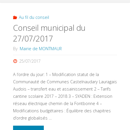
du
19/10/2017"
Au fil du conseil
Conseil municipal du
27/07/2017
By
Mairie de MONTMAUR
25/07/2017
A l’ordre du jour: 1 – Modification statut de la
Communauté de Communes Castelnaudary Lauragais
Audois – transfert eau et assainissement 2 – Tarifs
cantine scolaire 2017 – 2018 3 – SYADEN : Extension
réseau électrique chemin de la Fontbonne 4 –
Modifications budgétaires : Équilibre des chapitres
d’ordre globalisés …