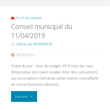
du
25/09/2019"
Au fil du conseil
Conseil municipal du
11/04/2019
By
Mairie de MONTMAUR
08/04/2019
Ordre du jour : Vote du budget 2019 Vote des taux
d’imposition des taxes locales Vote des subventions
aux associations Demande achat chemin rural (affaire
en cours) Questions diverses
"Conseil
Lecture
municipal