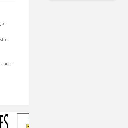
gue
stre
 durer