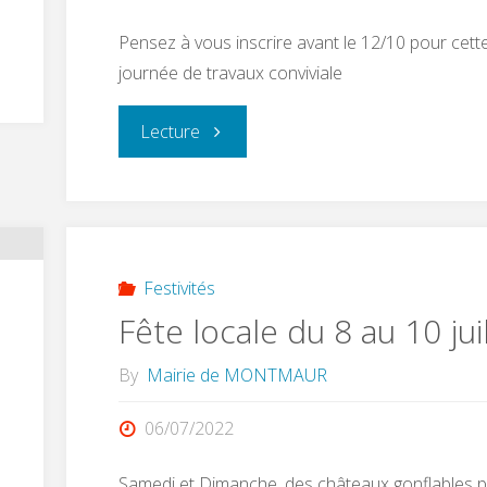
Pensez à vous inscrire avant le 12/10 pour cett
journée de travaux conviviale
"Journée
Lecture
citoyenne
–
dimanche
Festivités
Fête locale du 8 au 10 jui
16
By
Mairie de MONTMAUR
octobre"
06/07/2022
Samedi et Dimanche, des châteaux gonflables p