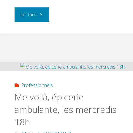
"Note
Lecture
relative
aux
absences
à
Professionnels
la
Me voilà, épicerie
cantine"
ambulante, les mercredis
18h