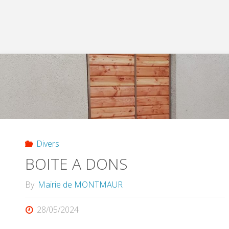
le
collège…"
Divers
BOITE A DONS
By
Mairie de MONTMAUR
28/05/2024