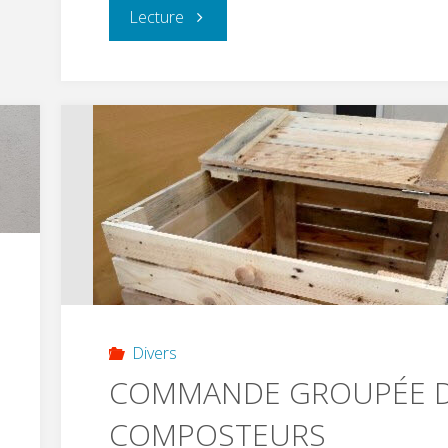
"TENNIS
Lecture
DES
CASSES
🎾"
Divers
COMMANDE GROUPÉE 
COMPOSTEURS