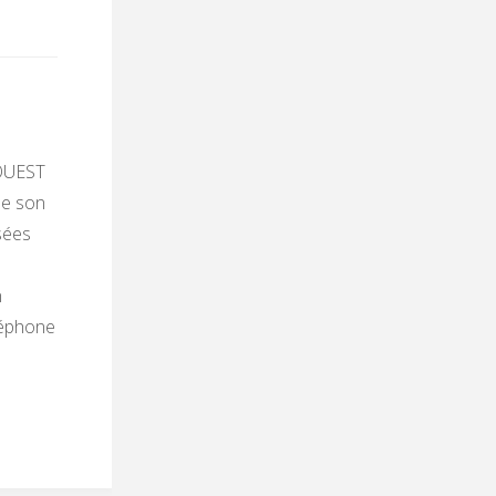
 OUEST
de son
sées
n
léphone