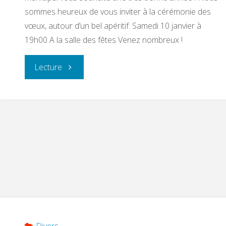
sommes heureux de vous inviter à la cérémonie des
vœux, autour d’un bel apéritif. Samedi 10 janvier à
19h00 A la salle des fêtes Venez nombreux !
"Voeux
Lecture
du
maire
2026"
Divers