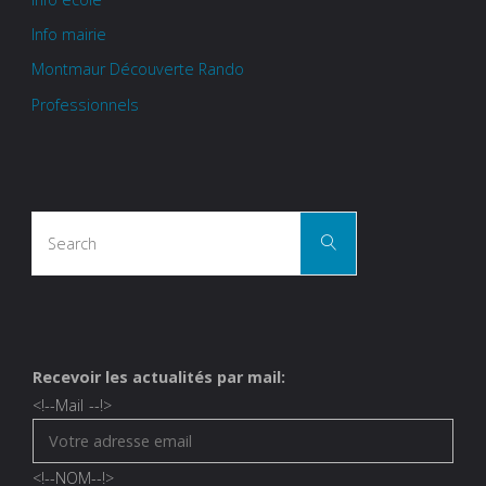
Info mairie
Montmaur Découverte Rando
Professionnels
Search
Search
for:
Recevoir les actualités par mail:
<!--
Mail
--!>
<!--
NOM
--!>