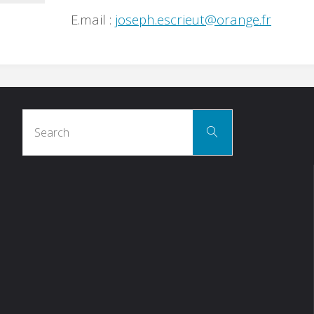
E.mail :
joseph.escrieut@orange.fr
Search
Search
for: