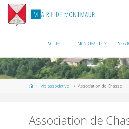
Skip
to
M
A
I
R
I
E
D
E
M
O
N
T
M
A
U
R
content
ACCUEIL
MUNICIPALITÉ
SERVI
Home
Vie associative
Association de Chasse
Association de Cha