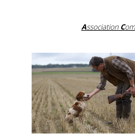
A
ssociation
C
om