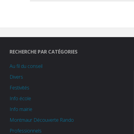
RECHERCHE PAR CATÉGORIES
Au fil du conseil
Divers
Festivités
Info école
Info mairie
Montmaur Découverte Rando
Professionnels