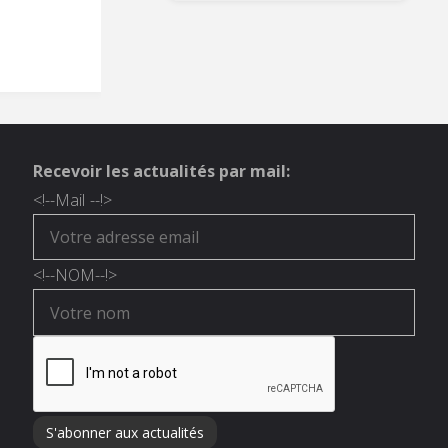
Recevoir les actualités par mail:
<!--
Mail
--!>
<!--
NOM
--!>