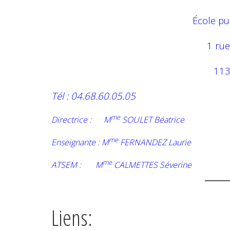
École p
1 rue
11
Tél : 04.68.60.05.05
me
Directrice : M
SOULET Béatrice
me
Enseignante : M
FERNANDEZ Laurie
me
ATSEM : M
CALMETTES Séverine
Liens: