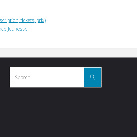
iption, tickets, prix)
ance Jeunesse
Search
Search
for: