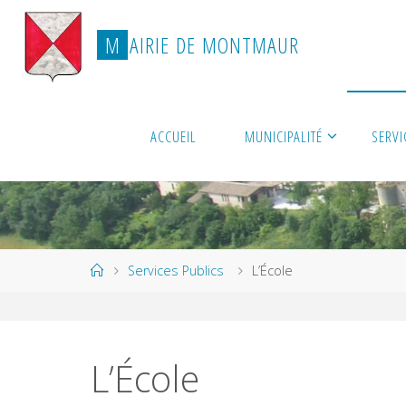
Skip
to
M
A
I
R
I
E
D
E
M
O
N
T
M
A
U
R
content
ACCUEIL
MUNICIPALITÉ
SERVI
Home
Services Publics
L’École
L’École