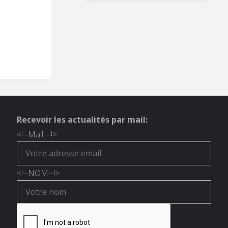
Recevoir les actualités par mail:
<!--
Mail
--!>
<!--
NOM
--!>