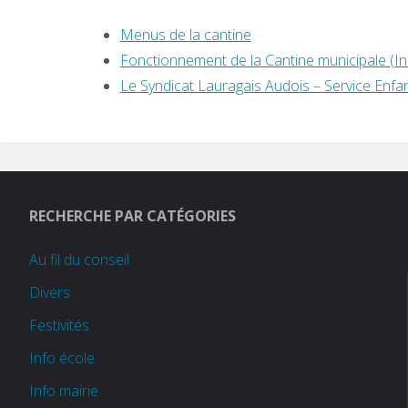
Menus de la cantine
Fonctionnement de la Cantine municipale (Inscr
Le Syndicat Lauragais Audois – Service Enf
RECHERCHE PAR CATÉGORIES
Au fil du conseil
Divers
Festivités
Info école
Info mairie