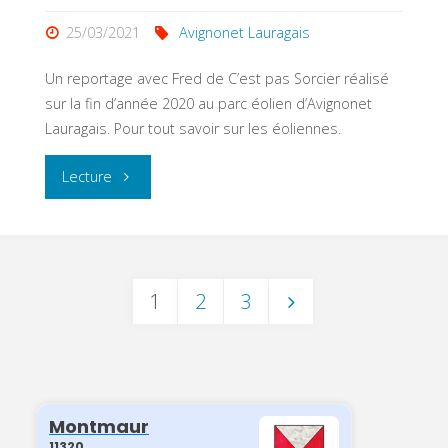
25/03/2021
Avignonet Lauragais
Un reportage avec Fred de C’est pas Sorcier réalisé
sur la fin d’année 2020 au parc éolien d’Avignonet
Lauragais. Pour tout savoir sur les éoliennes.
"Tout
Lecture
savoir
sur
1
2
3
les
Navigation
éoliennes
d’Avignonet
des
Lauragais"