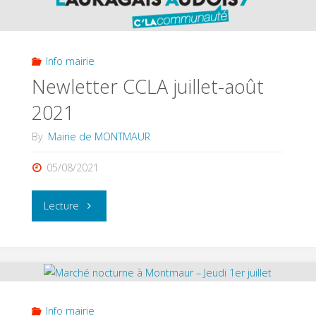
légales"
Info mairie
Newletter CCLA juillet-août
2021
By
Mairie de MONTMAUR
05/08/2021
"Newletter
Lecture
CCLA
juillet-
août
Info mairie