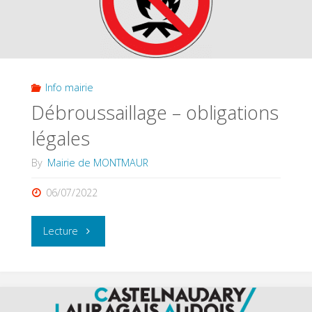
Info mairie
Débroussaillage – obligations
légales
By
Mairie de MONTMAUR
06/07/2022
"Débroussaillage
Lecture
–
obligations