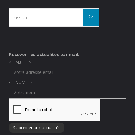
Search
Search
for:
Recevoir les actualités par mail:
<!--
Mail
--!>
<!--
NOM
--!>