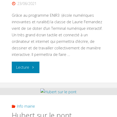
1er
23/06/2021
juillet"
Grâce au programme ENIR3 (école numériques
innovantes et ruralité) la classe de Laurie Fernandez
vient de se doter d’un Terminal numérique interactif.
Un très grand écran tactile et connecté à un
ordinateur et internet qui permettra d’écrire, de
dessiner et de travailler collectivement de manière
interactive. Il permettra de faire …
"Ecole
Lecture
numérique
(suite)"
Info mairie
Hubert sur le pont