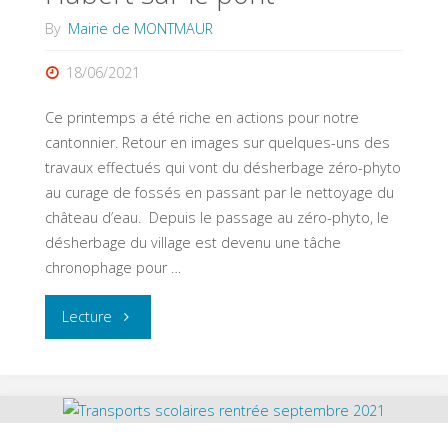
By
Mairie de MONTMAUR
18/06/2021
Ce printemps a été riche en actions pour notre
cantonnier. Retour en images sur quelques-uns des
travaux effectués qui vont du désherbage zéro-phyto
au curage de fossés en passant par le nettoyage du
château d’eau. Depuis le passage au zéro-phyto, le
désherbage du village est devenu une tâche
chronophage pour …
"Hubert
Lecture
sur
le
pont"