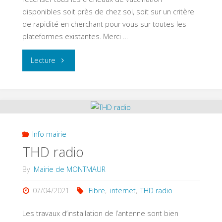
disponibles soit près de chez soi, soit sur un critère
de rapidité en cherchant pour vous sur toutes les
plateformes existantes. Merci …
"Vaccination
Lecture
COVID
–
Mise
Info mairie
à
THD radio
jour"
By
Mairie de MONTMAUR
07/04/2021
Fibre
,
internet
,
THD radio
Les travaux d’installation de l’antenne sont bien