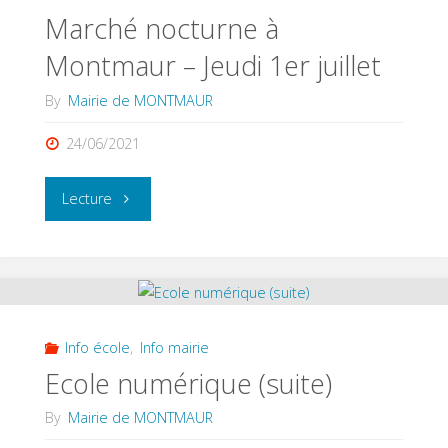
2021"
Marché nocturne à
Montmaur – Jeudi 1er juillet
By
Mairie de MONTMAUR
24/06/2021
"Marché
Lecture
nocturne
à
Montmaur
Info école
,
Info mairie
–
Ecole numérique (suite)
Jeudi
By
Mairie de MONTMAUR