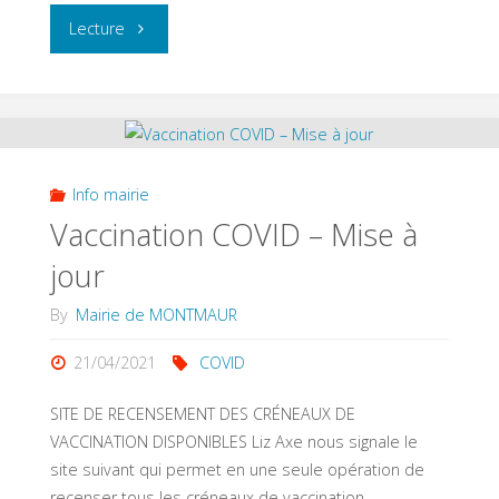
"Cérémonie
Lecture
du
8
mai
Info mairie
1945"
Vaccination COVID – Mise à
jour
By
Mairie de MONTMAUR
21/04/2021
COVID
SITE DE RECENSEMENT DES CRÉNEAUX DE
VACCINATION DISPONIBLES Liz Axe nous signale le
site suivant qui permet en une seule opération de
recenser tous les créneaux de vaccination