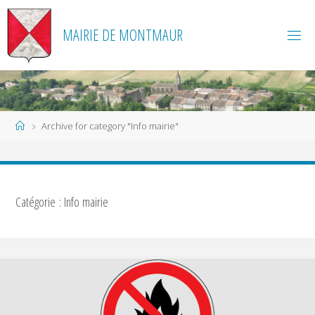
Skip
to
MAIRIE DE MONTMAUR
content
Home
Archive for category "Info mairie"
Catégorie :
Info mairie