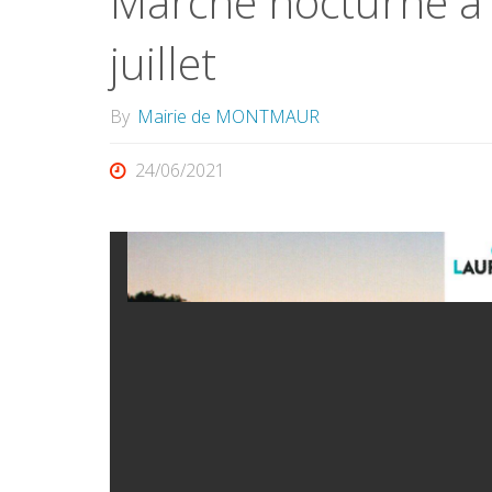
Marché nocturne à
juillet
By
Mairie de MONTMAUR
24/06/2021