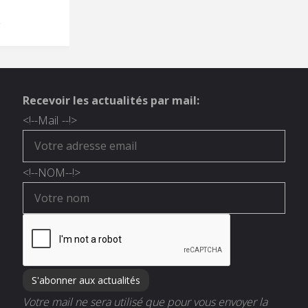
Recevoir les actualités par mail:
<!--
Mail
--!>
<!--
NOM
--!>
Votre mail ne sera utilisé que pour vous envoyer la