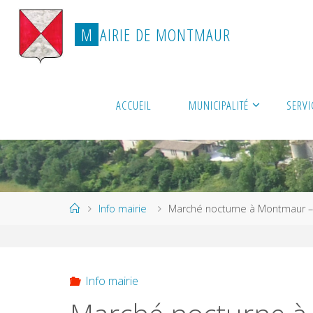
Skip
to
M
A
I
R
I
E
D
E
M
O
N
T
M
A
U
R
content
ACCUEIL
MUNICIPALITÉ
SERVI
Home
Info mairie
Marché nocturne à Montmaur – J
Info mairie