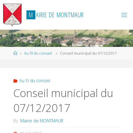
Skip
to
M
A
I
R
I
E
D
E
M
O
N
T
M
A
U
R
content
Home
Au fil du conseil
Conseil municipal du 07/12/2017
Au fil du conseil
Conseil municipal du
07/12/2017
By
Mairie de MONTMAUR