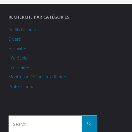
RECHERCHE PAR CATÉGORIES
Au fil du conseil
Divers
Festivités
Info école
Info mairie
Montmaur Découverte Rando
Professionnels
Search
Search
for: