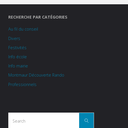
RECHERCHE PAR CATÉGORIES
Au fil du conseil
Divers
Festivités
Info école
Info mairie
Montmaur Découverte Rando
Professionnels
Search
Search
for: