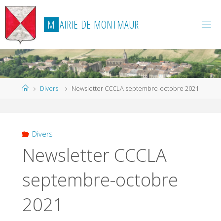
Skip
to
M
A
I
R
I
E
D
E
M
O
N
T
M
A
U
R
content
Home
Divers
Newsletter CCCLA septembre-octobre 2021
Divers
Newsletter CCCLA
septembre-octobre
2021