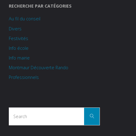
RECHERCHE PAR CATÉGORIES
Au fil du conseil
Divers
Festivités
Info école
Info mairie
Montmaur Découverte Rando
Professionnels
Search
Search
for: