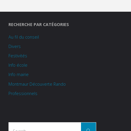
RECHERCHE PAR CATÉGORIES
Au fil du conseil
Divers
Festivités
Info école
Info mairie
Montmaur Découverte Rando
Professionnels
Search
Search