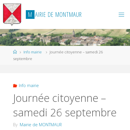
Skip
to
M
A
I
R
I
E
D
E
M
O
N
T
M
A
U
R
content
Home
Info mairie
Journée citoyenne – samedi 26
septembre
Info mairie
Journée citoyenne –
samedi 26 septembre
By
Mairie de MONTMAUR