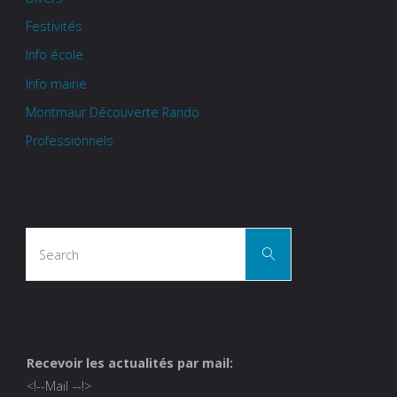
Festivités
Info école
Info mairie
Montmaur Découverte Rando
Professionnels
Search
Search
for:
Recevoir les actualités par mail:
<!--
Mail
--!>