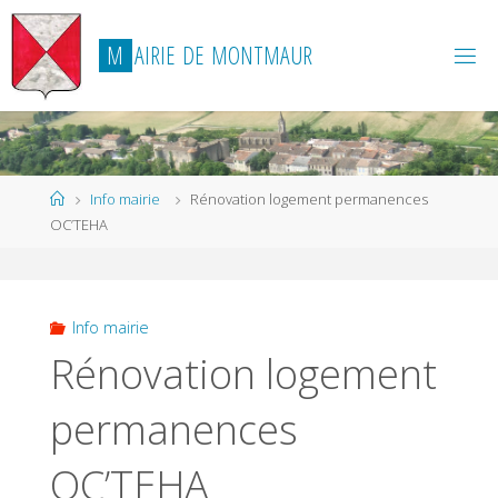
Skip
to
M
A
I
R
I
E
D
E
M
O
N
T
M
A
U
R
content
Home
Info mairie
Rénovation logement permanences
OC’TEHA
Info mairie
Rénovation logement
permanences
OC’TEHA