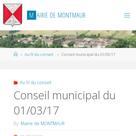
Skip
to
M
A
I
R
I
E
D
E
M
O
N
T
M
A
U
R
content
Home
Au fil du conseil
Conseil municipal du 01/03/17
Au fil du conseil
Conseil municipal du
01/03/17
By
Mairie de MONTMAUR