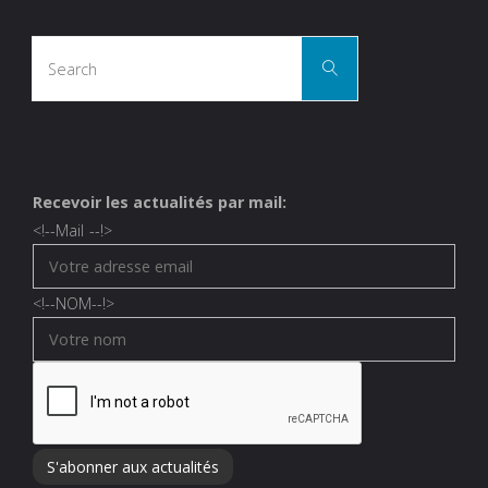
Search
Search
for:
Recevoir les actualités par mail:
<!--
Mail
--!>
<!--
NOM
--!>