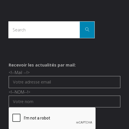
Search
Search
for:
Recevoir les actualités par mail:
<!--
Mail
--!>
<!--
NOM
--!>