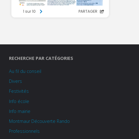
RECHERCHE PAR CATÉGORIES
Au fil du conseil
Divers
Festivités
Info école
Info mairie
Montmaur Découverte Rando
Professionnels